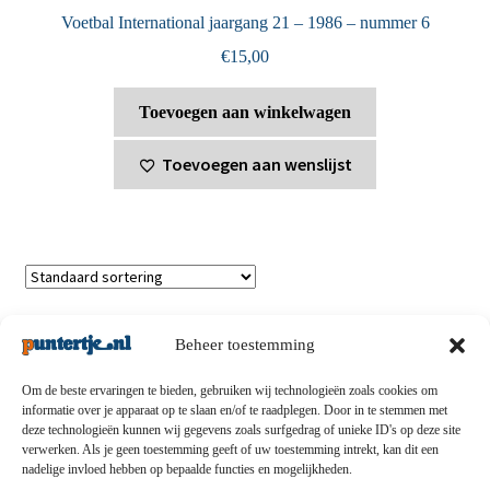
Voetbal International jaargang 21 – 1986 – nummer 6
€
15,00
Toevoegen aan winkelwagen
Toevoegen aan wenslijst
Toont alle 6 resultaten
Beheer toestemming
Om de beste ervaringen te bieden, gebruiken wij technologieën zoals cookies om
informatie over je apparaat op te slaan en/of te raadplegen. Door in te stemmen met
deze technologieën kunnen wij gegevens zoals surfgedrag of unieke ID's op deze site
Privacybeleid
-
Verzending en retouren
-
Algemene
verwerken. Als je geen toestemming geeft of uw toestemming intrekt, kan dit een
nadelige invloed hebben op bepaalde functies en mogelijkheden.
voorwaarden
-
Disclaimert
-
Betaalmethoden
-
Over ons
-