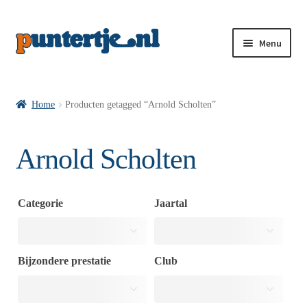
Menu
Losse nummers VI
Home
Producten getagged “Arnold Scholten”
Pakketten VI’s
Arnold Scholten
VI’s met Hollandse Velden
Categorie
Jaartal
VI’s met Posters
Bijzondere prestatie
Club
Wie is puntertje