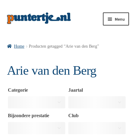
Menu
Losse nummers VI
Home
Producten getagged “Arie van den Berg”
Pakketten VI’s
Arie van den Berg
VI’s met Hollandse Velden
Categorie
Jaartal
VI’s met Posters
Bijzondere prestatie
Club
Wie is puntertje