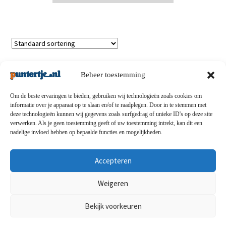
Enig resultaat
Beheer toestemming
Om de beste ervaringen te bieden, gebruiken wij technologieën zoals cookies om
informatie over je apparaat op te slaan en/of te raadplegen. Door in te stemmen met
deze technologieën kunnen wij gegevens zoals surfgedrag of unieke ID's op deze site
Privacybeleid
-
Verzending en retouren
-
Algemene
verwerken. Als je geen toestemming geeft of uw toestemming intrekt, kan dit een
nadelige invloed hebben op bepaalde functies en mogelijkheden.
voorwaarden
-
Disclaimert
-
Betaalmethoden
-
Over ons
-
Contact
Accepteren
© puntertje.nl 2026
Weigeren
Privacybeleid puntertje.nl
Bekijk voorkeuren
0