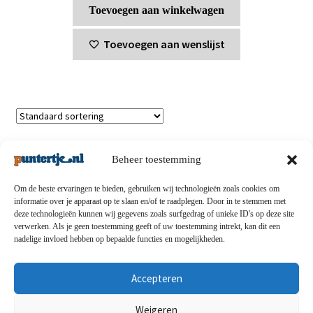
Toevoegen aan winkelwagen
Toevoegen aan wenslijst
Enig resultaat
Beheer toestemming
Om de beste ervaringen te bieden, gebruiken wij technologieën zoals cookies om
informatie over je apparaat op te slaan en/of te raadplegen. Door in te stemmen met
deze technologieën kunnen wij gegevens zoals surfgedrag of unieke ID's op deze site
Privacybeleid
-
Verzending en retouren
-
Algemene
verwerken. Als je geen toestemming geeft of uw toestemming intrekt, kan dit een
nadelige invloed hebben op bepaalde functies en mogelijkheden.
voorwaarden
-
Disclaimert
-
Betaalmethoden
-
Over ons
-
Contact
Accepteren
© puntertje.nl 2026
Weigeren