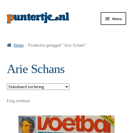
Menu
Losse nummers VI
Home
Producten getagged “Arie Schans”
Pakketten VI’s
Arie Schans
VI’s met Hollandse Velden
Enig resultaat
VI’s met Posters
Wie is puntertje