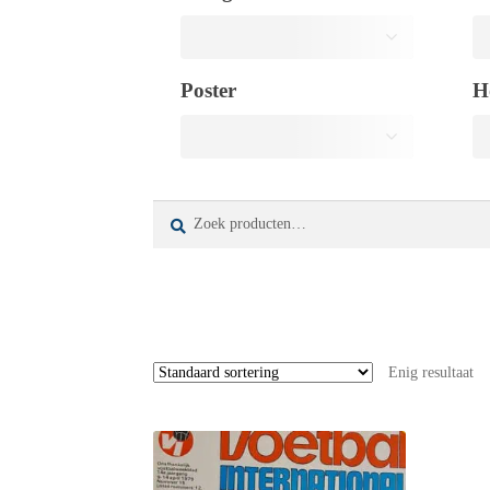
Poster
H
Zoeken
Zoeken
naar:
Enig resultaat