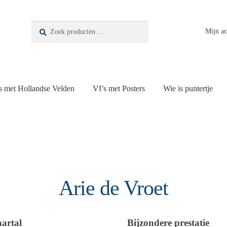
Zoeken
Zoeken
Mijn a
naar:
s met Hollandse Velden
VI’s met Posters
Wie is puntertje
Arie de Vroet
aartal
Bijzondere prestatie