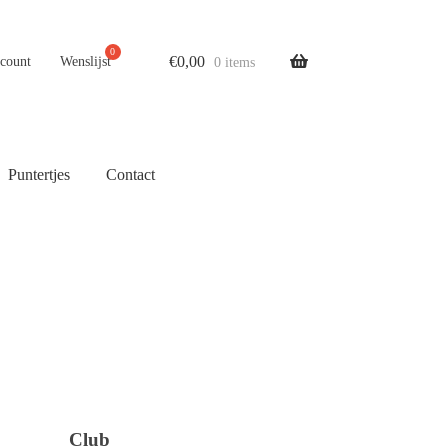
€
0,00
ccount
Wenslijst
0 items
Puntertjes
Contact
Club