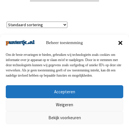
Enig resultaat
Beheer toestemming
Om de beste ervaringen te bieden, gebruiken wij technologieën zoals cookies om
informatie over je apparaat op te slaan en/of te raadplegen. Door in te stemmen met
deze technologieën kunnen wij gegevens zoals surfgedrag of unieke ID's op deze site
Privacybeleid
-
Verzending en retouren
-
Algemene
verwerken. Als je geen toestemming geeft of uw toestemming intrekt, kan dit een
nadelige invloed hebben op bepaalde functies en mogelijkheden.
voorwaarden
-
Disclaimert
-
Betaalmethoden
-
Over ons
-
Contact
Accepteren
© puntertje.nl 2026
Weigeren
Privacybeleid puntertje.nl
Bekijk voorkeuren
0