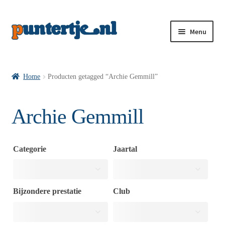
Menu
Losse nummers VI
Home
Producten getagged “Archie Gemmill”
Pakketten VI’s
Archie Gemmill
VI’s met Hollandse Velden
Categorie
Jaartal
VI’s met Posters
Bijzondere prestatie
Club
Wie is puntertje