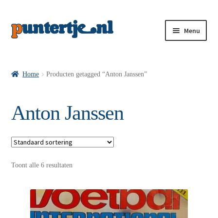
Menu
Losse nummers VI
Home
Producten getagged “Anton Janssen”
Pakketten VI’s
Anton Janssen
VI’s met Hollandse Velden
Toont alle 6 resultaten
VI’s met Posters
Wie is puntertje