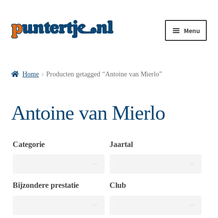
Menu
Losse nummers VI
Home
Producten getagged “Antoine van Mierlo”
Pakketten VI’s
Antoine van Mierlo
VI’s met Hollandse Velden
Categorie
Jaartal
VI’s met Posters
Bijzondere prestatie
Club
Wie is puntertje