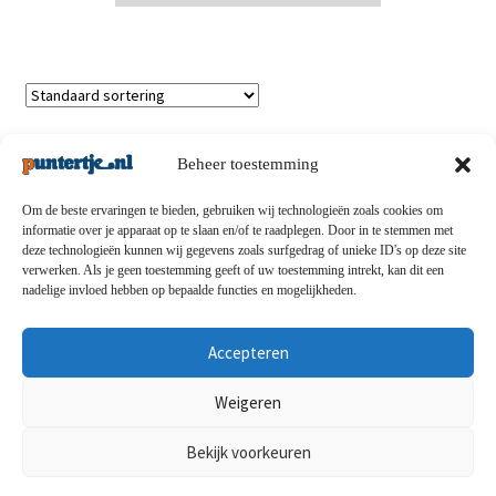
Enig resultaat
Beheer toestemming
Om de beste ervaringen te bieden, gebruiken wij technologieën zoals cookies om
informatie over je apparaat op te slaan en/of te raadplegen. Door in te stemmen met
deze technologieën kunnen wij gegevens zoals surfgedrag of unieke ID's op deze site
Privacybeleid
-
Verzending en retouren
-
Algemene
verwerken. Als je geen toestemming geeft of uw toestemming intrekt, kan dit een
nadelige invloed hebben op bepaalde functies en mogelijkheden.
voorwaarden
-
Disclaimert
-
Betaalmethoden
-
Over ons
-
Contact
Accepteren
© puntertje.nl 2026
Weigeren
Privacybeleid puntertje.nl
Bekijk voorkeuren
0