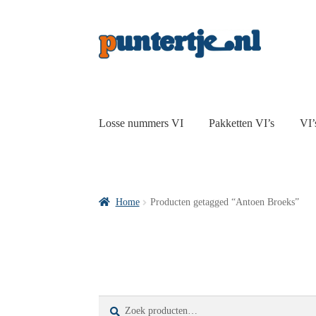
Losse nummers VI
Pakketten VI’s
VI’
Home
Producten getagged “Antoen Broeks”
Zoeken
Zoeken