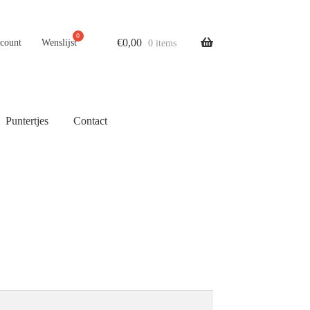
€
0,00
ccount
Wenslijst
0 items
Puntertjes
Contact