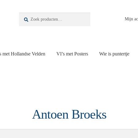
Zoeken
Zoeken
Mijn a
naar:
s met Hollandse Velden
VI’s met Posters
Wie is puntertje
Antoen Broeks