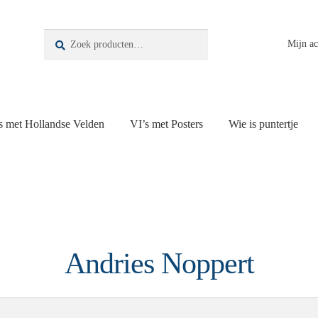
Zoeken
Zoeken
Mijn a
naar:
s met Hollandse Velden
VI’s met Posters
Wie is puntertje
Andries Noppert