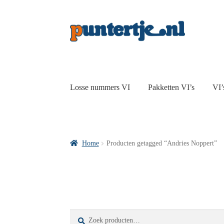
Losse nummers VI
Pakketten VI’s
VI’
Home
Producten getagged “Andries Noppert”
Zoeken
Zoeken