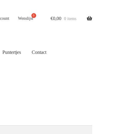
€
0,00
ccount
Wenslijst
0 items
Puntertjes
Contact