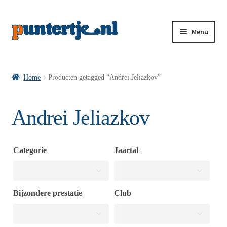
Menu
Losse nummers VI
Home
Producten getagged “Andrei Jeliazkov”
Pakketten VI’s
Andrei Jeliazkov
VI’s met Hollandse Velden
Categorie
Jaartal
VI’s met Posters
Bijzondere prestatie
Club
Wie is puntertje