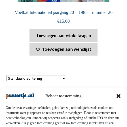
Voetbal International jaargang 20 – 1985 – nummer 26
€
15,00
Toevoegen aan winkelwagen
Toevoegen aan wenslijst
Toont alle 4 resultaten
Beheer toestemming
Om de beste ervaringen te bieden, gebruiken wij technologieën zoals cookies om
informatie over je apparaat op te slaan en/of te raadplegen. Door in te stemmen met
deze technologieën kunnen wij gegevens zoals surfgedrag of unieke ID's op deze site
Privacybeleid
-
Verzending en retouren
-
Algemene
verwerken. Als je geen toestemming geeft of uw toestemming intrekt, kan dit een