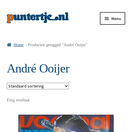
Menu
Losse nummers VI
Home
Producten getagged “André Ooijer”
Pakketten VI’s
André Ooijer
VI’s met Hollandse Velden
Enig resultaat
VI’s met Posters
Wie is puntertje