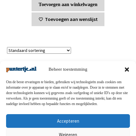
Toevoegen aan winkelwagen
Toevoegen aan wenslijst
Enig resultaat
Beheer toestemming
Om de beste ervaringen te bieden, gebruiken wij technologieën zoals cookies om
informatie over je apparaat op te slaan en/of te raadplegen. Door in te stemmen met
deze technologieën kunnen wij gegevens zoals surfgedrag of unieke ID's op deze site
Privacybeleid
-
Verzending en retouren
-
Algemene
verwerken. Als je geen toestemming geeft of uw toestemming intrekt, kan dit een
nadelige invloed hebben op bepaalde functies en mogelijkheden.
voorwaarden
-
Disclaimert
-
Betaalmethoden
-
Over ons
-
Contact
Accepteren
© puntertje.nl 2026
Weigeren