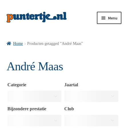
Menu
Losse nummers VI
Home
Producten getagged “André Maas”
Pakketten VI’s
André Maas
VI’s met Hollandse Velden
Categorie
Jaartal
VI’s met Posters
Bijzondere prestatie
Club
Wie is puntertje