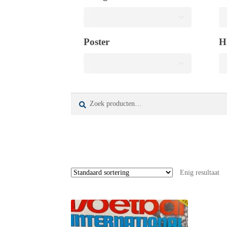
Poster
H
Zoeken
Zoeken
naar:
Enig resultaat