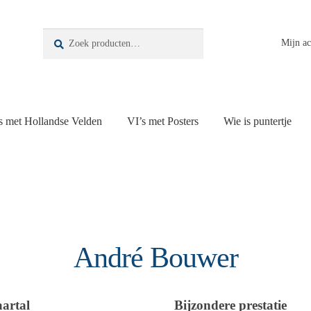
Zoeken
Zoeken
Mijn a
naar:
s met Hollandse Velden
VI’s met Posters
Wie is puntertje
André Bouwer
aartal
Bijzondere prestatie