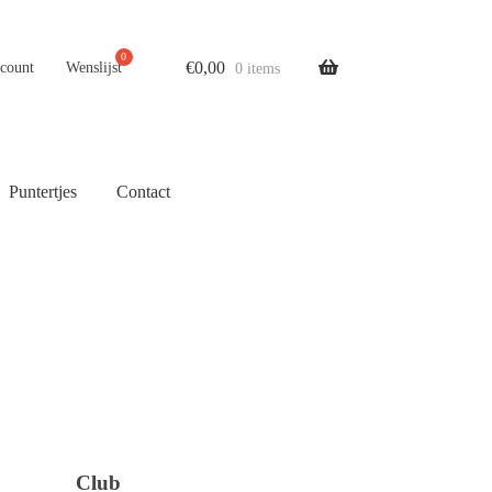
€
0,00
ccount
Wenslijst
0 items
Puntertjes
Contact
Club