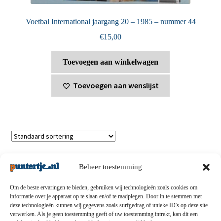
Voetbal International jaargang 20 – 1985 – nummer 44
€
15,00
Toevoegen aan winkelwagen
Toevoegen aan wenslijst
Toont alle 4 resultaten
Beheer toestemming
Om de beste ervaringen te bieden, gebruiken wij technologieën zoals cookies om
informatie over je apparaat op te slaan en/of te raadplegen. Door in te stemmen met
deze technologieën kunnen wij gegevens zoals surfgedrag of unieke ID's op deze site
Privacybeleid
-
Verzending en retouren
-
Algemene
verwerken. Als je geen toestemming geeft of uw toestemming intrekt, kan dit een