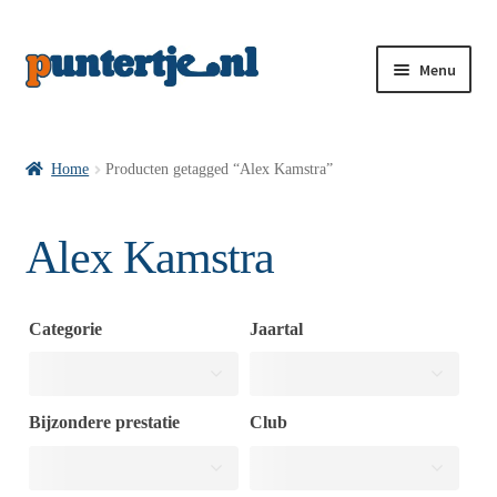
Menu
Losse nummers VI
Home
Producten getagged “Alex Kamstra”
Pakketten VI’s
Alex Kamstra
VI’s met Hollandse Velden
Categorie
Jaartal
VI’s met Posters
Bijzondere prestatie
Club
Wie is puntertje