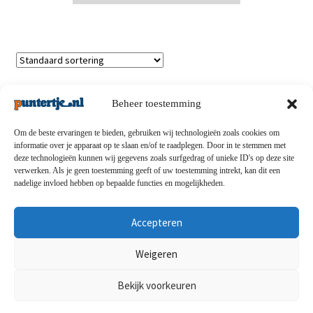
Enig resultaat
Beheer toestemming
Om de beste ervaringen te bieden, gebruiken wij technologieën zoals cookies om
informatie over je apparaat op te slaan en/of te raadplegen. Door in te stemmen met
deze technologieën kunnen wij gegevens zoals surfgedrag of unieke ID's op deze site
Privacybeleid
-
Verzending en retouren
-
Algemene
verwerken. Als je geen toestemming geeft of uw toestemming intrekt, kan dit een
nadelige invloed hebben op bepaalde functies en mogelijkheden.
voorwaarden
-
Disclaimert
-
Betaalmethoden
-
Over ons
-
Contact
Accepteren
© puntertje.nl 2026
Weigeren
Privacybeleid puntertje.nl
Bekijk voorkeuren
0