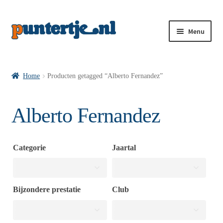
Menu
Losse nummers VI
Home
Producten getagged “Alberto Fernandez”
Pakketten VI’s
Alberto Fernandez
VI’s met Hollandse Velden
Categorie
Jaartal
VI’s met Posters
Bijzondere prestatie
Club
Wie is puntertje