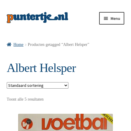
Menu
Losse nummers VI
Home
Producten getagged “Albert Helsper”
Pakketten VI’s
Albert Helsper
VI’s met Hollandse Velden
Toont alle 5 resultaten
VI’s met Posters
Wie is puntertje