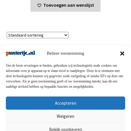
Toevoegen aan wenslijst
Toont alle 5 resultaten
Beheer toestemming
Om de beste ervaringen te bieden, gebruiken wij technologieën zoals cookies om
informatie over je apparaat op te slaan en/of te raadplegen. Door in te stemmen met
deze technologieën kunnen wij gegevens zoals surfgedrag of unieke ID's op deze site
Privacybeleid
-
Verzending en retouren
-
Algemene
verwerken. Als je geen toestemming geeft of uw toestemming intrekt, kan dit een
nadelige invloed hebben op bepaalde functies en mogelijkheden.
voorwaarden
-
Disclaimert
-
Betaalmethoden
-
Over ons
-
Contact
Accepteren
© puntertje.nl 2026
Weigeren
Privacybeleid puntertje.nl
Bekijk voorkeuren