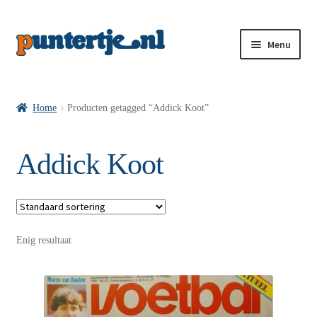
Menu
Losse nummers VI
Home
Producten getagged “Addick Koot”
Pakketten VI’s
Addick Koot
VI’s met Hollandse Velden
Enig resultaat
VI’s met Posters
Wie is puntertje