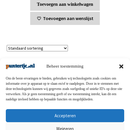
Toevoegen aan winkelwagen
Toevoegen aan wenslijst
Enig resultaat
Beheer toestemming
Om de beste ervaringen te bieden, gebruiken wij technologieën zoals cookies om
informatie over je apparaat op te slaan en/of te raadplegen. Door in te stemmen met
deze technologieën kunnen wij gegevens zoals surfgedrag of unieke ID's op deze site
Privacybeleid
-
Verzending en retouren
-
Algemene
verwerken. Als je geen toestemming geeft of uw toestemming intrekt, kan dit een
nadelige invloed hebben op bepaalde functies en mogelijkheden.
voorwaarden
-
Disclaimert
-
Betaalmethoden
-
Over ons
-
Contact
Accepteren
© puntertje.nl 2026
Weigeren