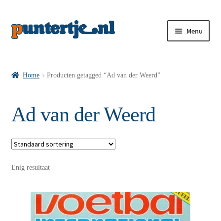
Menu
Losse nummers VI
Home
Producten getagged “Ad van der Weerd”
Pakketten VI’s
Ad van der Weerd
VI’s met Hollandse Velden
Enig resultaat
VI’s met Posters
Wie is puntertje