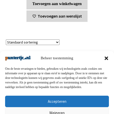
Toevoegen aan winkelwagen
Toevoegen aan wenslijst
Enig resultaat
Beheer toestemming
Om de beste ervaringen te bieden, gebruiken wij technologieën zoals cookies om
informatie over je apparaat op te slaan en/of te raadplegen. Door in te stemmen met
deze technologieën kunnen wij gegevens zoals surfgedrag of unieke ID's op deze site
Privacybeleid
-
Verzending en retouren
-
Algemene
verwerken. Als je geen toestemming geeft of uw toestemming intrekt, kan dit een
nadelige invloed hebben op bepaalde functies en mogelijkheden.
voorwaarden
-
Disclaimert
-
Betaalmethoden
-
Over ons
-
Contact
Accepteren
© puntertje.nl 2026
Weigeren