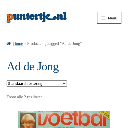
Menu
Losse nummers VI
Home
Producten getagged “Ad de Jong”
Pakketten VI’s
Ad de Jong
VI’s met Hollandse Velden
Toont alle 2 resultaten
VI’s met Posters
Wie is puntertje