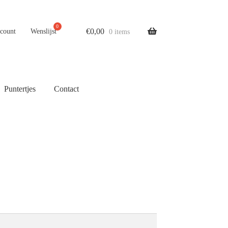
€
0,00
ccount
Wenslijst
0 items
Puntertjes
Contact