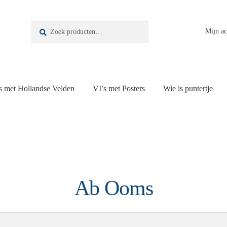
Zoeken
Zoeken
Mijn a
naar:
s met Hollandse Velden
VI’s met Posters
Wie is puntertje
Ab Ooms