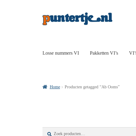
Losse nummers VI
Pakketten VI’s
VI’
Home
Producten getagged “Ab Ooms”
Zoeken
Zoeken