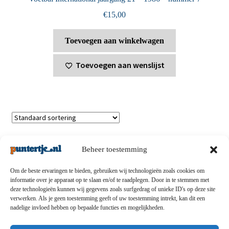
€
15,00
Toevoegen aan winkelwagen
Toevoegen aan wenslijst
Toont alle 8 resultaten
Beheer toestemming
Om de beste ervaringen te bieden, gebruiken wij technologieën zoals cookies om
informatie over je apparaat op te slaan en/of te raadplegen. Door in te stemmen met
deze technologieën kunnen wij gegevens zoals surfgedrag of unieke ID's op deze site
Privacybeleid
-
Verzending en retouren
-
Algemene
verwerken. Als je geen toestemming geeft of uw toestemming intrekt, kan dit een
nadelige invloed hebben op bepaalde functies en mogelijkheden.
voorwaarden
-
Disclaimert
-
Betaalmethoden
-
Over ons
-
Contact