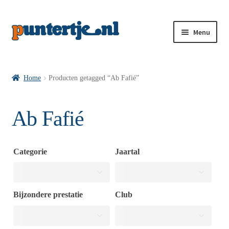
Menu
Losse nummers VI
Home
Producten getagged “Ab Fafié”
Pakketten VI’s
Ab Fafié
VI’s met Hollandse Velden
Categorie
Jaartal
VI’s met Posters
Bijzondere prestatie
Club
Wie is puntertje