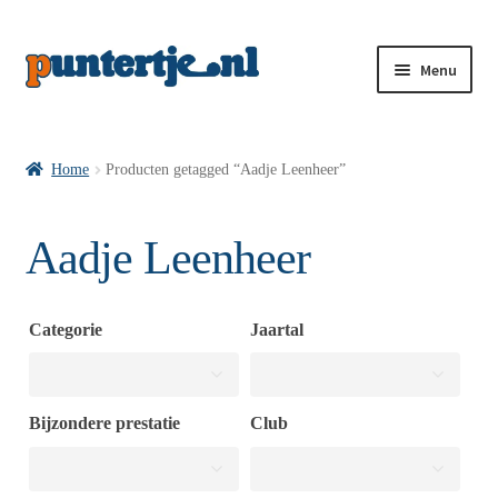
Menu
Losse nummers VI
Home
Producten getagged “Aadje Leenheer”
Pakketten VI’s
Aadje Leenheer
VI’s met Hollandse Velden
Categorie
Jaartal
VI’s met Posters
Bijzondere prestatie
Club
Wie is puntertje