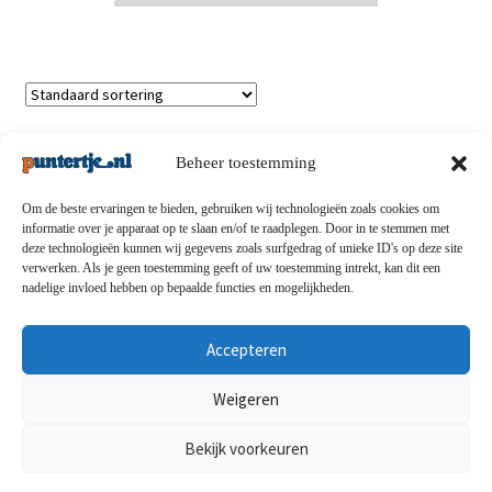
Enig resultaat
Beheer toestemming
Om de beste ervaringen te bieden, gebruiken wij technologieën zoals cookies om
informatie over je apparaat op te slaan en/of te raadplegen. Door in te stemmen met
deze technologieën kunnen wij gegevens zoals surfgedrag of unieke ID's op deze site
Privacybeleid
-
Verzending en retouren
-
Algemene
verwerken. Als je geen toestemming geeft of uw toestemming intrekt, kan dit een
nadelige invloed hebben op bepaalde functies en mogelijkheden.
voorwaarden
-
Disclaimert
-
Betaalmethoden
-
Over ons
-
Contact
Accepteren
© puntertje.nl 2026
Weigeren
Privacybeleid puntertje.nl
Bekijk voorkeuren
0