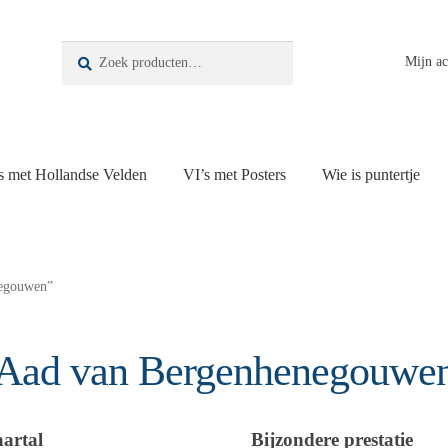
Zoeken
Zoeken
Mijn a
naar:
s met Hollandse Velden
VI’s met Posters
Wie is puntertje
negouwen”
Aad van Bergenhenegouwe
aartal
Bijzondere prestatie