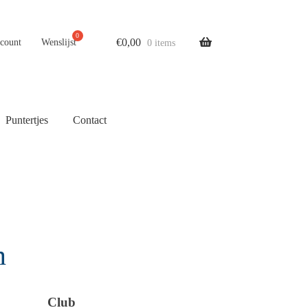
€
0,00
ccount
Wenslijst
0 items
Puntertjes
Contact
n
Club