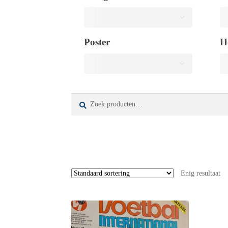
Poster
H
Zoeken
Zoeken
naar:
Enig resultaat