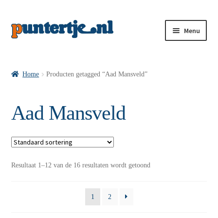
Menu
Losse nummers VI
Home
Producten getagged “Aad Mansveld”
Pakketten VI’s
Aad Mansveld
VI’s met Hollandse Velden
Resultaat 1–12 van de 16 resultaten wordt getoond
VI’s met Posters
1
2
Wie is puntertje