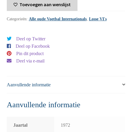
Toevoegen aan wenslijst
-
1972
Categorieën:
Alle oude Voetbal Internationals
,
Losse VI's
-
nummer
40
Deel op Twitter
aantal
Deel op Facebook
Pin dit product
Deel via e-mail
Aanvullende informatie
Aanvullende informatie
Jaartal
1972