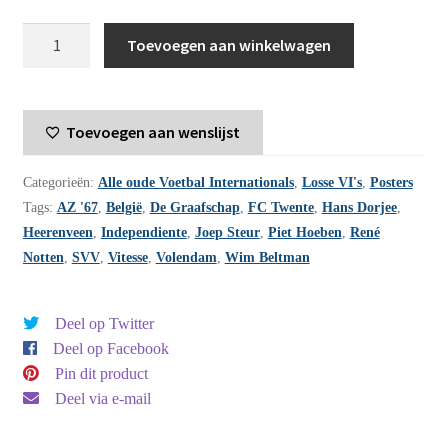
Voetbal
Toevoegen aan winkelwagen
International
jaargang
7
Toevoegen aan wenslijst
-
1972
Categorieën:
Alle oude Voetbal Internationals
,
Losse VI's
,
Posters
-
Tags:
AZ '67
,
België
,
De Graafschap
,
FC Twente
,
Hans Dorjee
,
nummer
Heerenveen
,
Independiente
,
Joep Steur
,
Piet Hoeben
,
René
23
Notten
,
SVV
,
Vitesse
,
Volendam
,
Wim Beltman
aantal
Deel op Twitter
Deel op Facebook
Pin dit product
Deel via e-mail