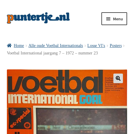
Menu
Losse nummers VI
Home
Alle oude Voetbal Internationals
Losse VI's
Posters
Voetbal International jaargang 7 – 1972 – nummer 23
Pakketten VI’s
VI’s met Hollandse Velden
🔍
VI’s met Posters
Wie is puntertje