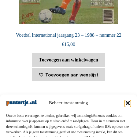
Voetbal International jaargang 23 – 1988 – nummer 22
€
15,00
Toevoegen aan winkelwagen
Toevoegen aan wenslijst
Beheer toestemming
Om de beste ervaringen te bieden, gebruiken wij technologieën zoals cookies om
informatie over je apparaat op te slaan en/of te raadplegen. Door in te stemmen met
deze technologieën kunnen wij gegevens zoals surfgedrag of unieke ID's op deze site
Privacybeleid
-
Verzending en retouren
-
Algemene
verwerken. Als je geen toestemming geeft of uw toestemming intrekt, kan dit een