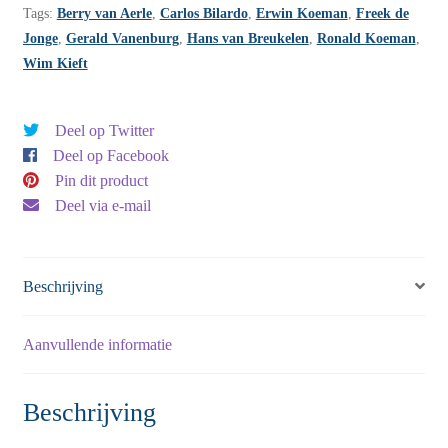
Tags:
Berry van Aerle
,
Carlos Bilardo
,
Erwin Koeman
,
Freek de
25B
Jonge
,
Gerald Vanenburg
,
Hans van Breukelen
,
Ronald Koeman
,
aantal
Wim Kieft
Deel op Twitter
Deel op Facebook
Pin dit product
Deel via e-mail
Beschrijving
Aanvullende informatie
Beschrijving