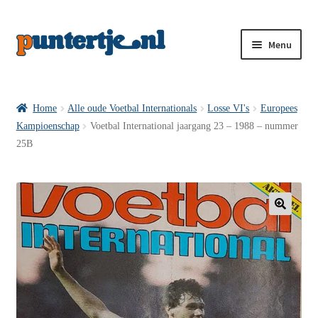
Menu
Losse nummers VI
Home
Alle oude Voetbal Internationals
Losse VI's
Europees
Kampioenschap
Voetbal International jaargang 23 – 1988 – nummer
Pakketten VI’s
25B
VI’s met Hollandse Velden
🔍
VI’s met Posters
Wie is puntertje