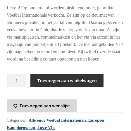
Let op! Op puntertje.nl worden uitsluitend oude, gebruikte
Voetbal Internationals verkocht. Ze zijn op de deurmat van
abonnees gevallen in het jaartal van uitgifte. Daarna gelezen en
veelal bewaard in Chiquita-dozen op zolder van oma. Ze zijn
via marktplaatsen, rommelmarkten en het via via circuit in het
magazijn van puntertje.nl HQ beland. De hier aangeboden VI’s
zijn nagekeken, gekeurd en compleet. Bij twijfel over de staat
wordt na bestelling contact opgenomen met koper.
Voetbal
Toevoegen aan winkelwagen
International
jaargang
23
Toevoegen aan wenslijst
-
1988
Categorieën:
Alle oude Voetbal Internationals
,
Europees
-
Kampioenschap
,
Losse VI's
nummer