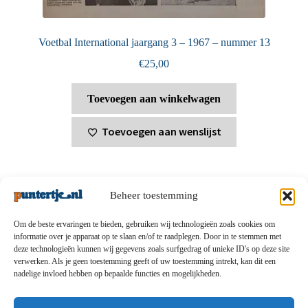
Voetbal International jaargang 3 – 1967 – nummer 13
€
25,00
Toevoegen aan winkelwagen
Toevoegen aan wenslijst
Beheer toestemming
Om de beste ervaringen te bieden, gebruiken wij technologieën zoals cookies om
informatie over je apparaat op te slaan en/of te raadplegen. Door in te stemmen met
deze technologieën kunnen wij gegevens zoals surfgedrag of unieke ID's op deze site
Privacybeleid
-
Verzending en retouren
-
Algemene
verwerken. Als je geen toestemming geeft of uw toestemming intrekt, kan dit een
nadelige invloed hebben op bepaalde functies en mogelijkheden.
voorwaarden
-
Disclaimert
-
Betaalmethoden
-
Over ons
-
Contact