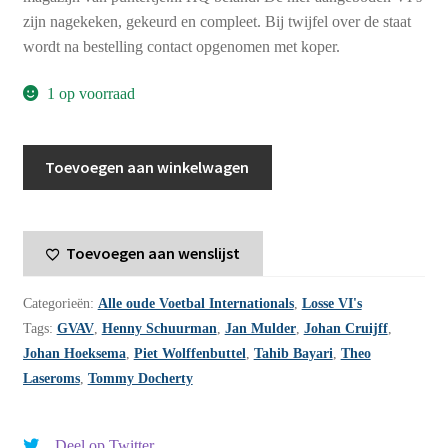
zijn nagekeken, gekeurd en compleet. Bij twijfel over de staat
wordt na bestelling contact opgenomen met koper.
1 op voorraad
Voetbal
Toevoegen aan winkelwagen
International
jaargang
2
Toevoegen aan wenslijst
-
1967
Categorieën:
Alle oude Voetbal Internationals
,
Losse VI's
-
Tags:
GVAV
,
Henny Schuurman
,
Jan Mulder
,
Johan Cruijff
,
nummer
Johan Hoeksema
,
Piet Wolffenbuttel
,
Tahib Bayari
,
Theo
49
Laseroms
,
Tommy Docherty
aantal
Deel op Twitter