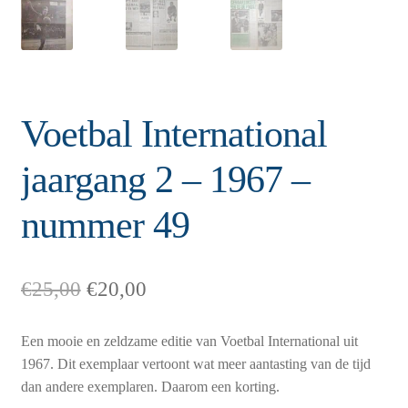
Voetbal International
jaargang 2 – 1967 –
nummer 49
Oorspronkelijke
Huidige
€
25,00
€
20,00
prijs
prijs
was:
is:
Een mooie en zeldzame editie van Voetbal International uit
€25,00.
€20,00.
1967. Dit exemplaar vertoont wat meer aantasting van de tijd
dan andere exemplaren. Daarom een korting.