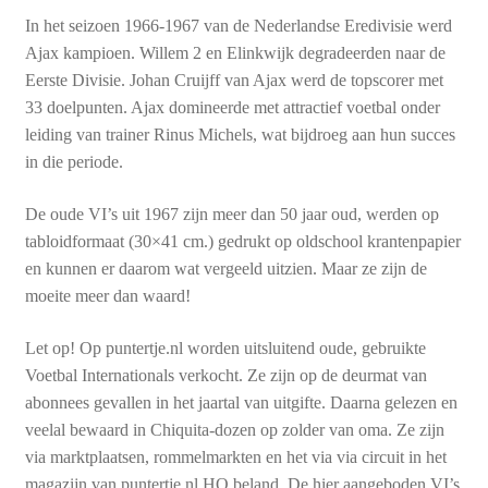
In het seizoen 1966-1967 van de Nederlandse Eredivisie werd
Ajax kampioen. Willem 2 en Elinkwijk degradeerden naar de
Eerste Divisie. Johan Cruijff van Ajax werd de topscorer met
33 doelpunten. Ajax domineerde met attractief voetbal onder
leiding van trainer Rinus Michels, wat bijdroeg aan hun succes
in die periode.
De oude VI’s uit 1967 zijn meer dan 50 jaar oud, werden op
tabloidformaat (30×41 cm.) gedrukt op oldschool krantenpapier
en kunnen er daarom wat vergeeld uitzien. Maar ze zijn de
moeite meer dan waard!
Let op! Op puntertje.nl worden uitsluitend oude, gebruikte
Voetbal Internationals verkocht. Ze zijn op de deurmat van
abonnees gevallen in het jaartal van uitgifte. Daarna gelezen en
veelal bewaard in Chiquita-dozen op zolder van oma. Ze zijn
via marktplaatsen, rommelmarkten en het via via circuit in het
magazijn van puntertje.nl HQ beland. De hier aangeboden VI’s