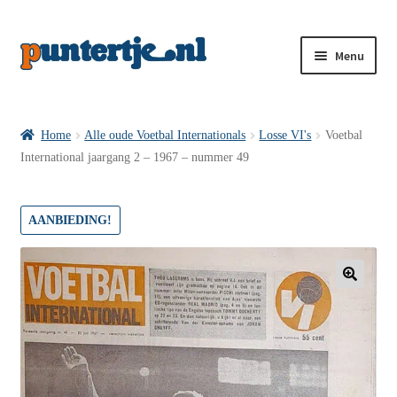
Menu
Losse nummers VI
Home
Alle oude Voetbal Internationals
Losse VI's
Voetbal
International jaargang 2 – 1967 – nummer 49
Pakketten VI’s
AANBIEDING!
VI’s met Hollandse Velden
🔍
VI’s met Posters
Wie is puntertje