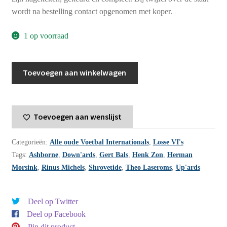
wordt na bestelling contact opgenomen met koper.
1 op voorraad
Voetbal
Toevoegen aan winkelwagen
International
jaargang
2
Toevoegen aan wenslijst
-
1967
Categorieën:
Alle oude Voetbal Internationals
,
Losse VI's
-
Tags:
Ashborne
,
Down'ards
,
Gert Bals
,
Henk Zon
,
Herman
nummer
Morsink
,
Rinus Michels
,
Shrovetide
,
Theo Laseroms
,
Up'ards
28
aantal
Deel op Twitter
Deel op Facebook
Pin dit product