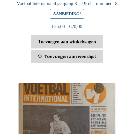
Voetbal International jaargang 3 – 1967 – nummer 18
AANBIEDING!
Oorspronkelijke
Huidige
€
25,00
€
20,00
prijs
prijs
was:
is:
Toevoegen aan winkelwagen
€25,00.
€20,00.
Toevoegen aan wenslijst