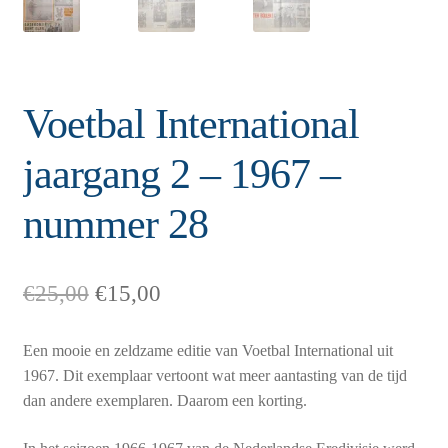
Voetbal International
jaargang 2 – 1967 –
nummer 28
Oorspronkelijke
Huidige
€
25,00
€
15,00
prijs
prijs
was:
is:
Een mooie en zeldzame editie van Voetbal International uit
€25,00.
€15,00.
1967. Dit exemplaar vertoont wat meer aantasting van de tijd
dan andere exemplaren. Daarom een korting.