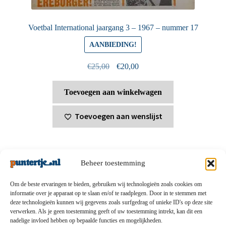
Voetbal International jaargang 3 – 1967 – nummer 17
AANBIEDING!
Oorspronkelijke
Huidige
€
25,00
€
20,00
prijs
prijs
was:
is:
Toevoegen aan winkelwagen
€25,00.
€20,00.
Toevoegen aan wenslijst
Beheer toestemming
Om de beste ervaringen te bieden, gebruiken wij technologieën zoals cookies om
informatie over je apparaat op te slaan en/of te raadplegen. Door in te stemmen met
deze technologieën kunnen wij gegevens zoals surfgedrag of unieke ID's op deze site
Privacybeleid
-
Verzending en retouren
-
Algemene
verwerken. Als je geen toestemming geeft of uw toestemming intrekt, kan dit een
nadelige invloed hebben op bepaalde functies en mogelijkheden.
voorwaarden
-
Disclaimert
-
Betaalmethoden
-
Over ons
-