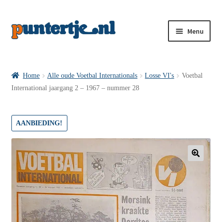
Menu
Losse nummers VI
Home
Alle oude Voetbal Internationals
Losse VI's
Voetbal
International jaargang 2 – 1967 – nummer 28
Pakketten VI’s
AANBIEDING!
VI’s met Hollandse Velden
🔍
VI’s met Posters
Wie is puntertje