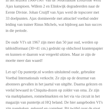
In het seizoen 1966-1967 van de Nederlandse Eredivisie werd
Ajax kampioen. Willem 2 en Elinkwijk degradeerden naar de
Eerste Divisie. Johan Cruijff van Ajax werd de topscorer met
33 doelpunten. Ajax domineerde met attractief voetbal onder
leiding van trainer Rinus Michels, wat bijdroeg aan hun succes
in die periode.
De oude VI’s uit 1967 zijn meer dan 50 jaar oud, werden op
tabloidformaat (30×41 cm.) gedrukt op oldschool krantenpapier
en kunnen er daarom wat vergeeld uitzien. Maar ze zijn de
moeite meer dan waard!
Let op! Op puntertje.nl worden uitsluitend oude, gebruikte
Voetbal Internationals verkocht. Ze zijn op de deurmat van
abonnees gevallen in het jaartal van uitgifte. Daarna gelezen en
veelal bewaard in Chiquita-dozen op zolder van oma. Ze zijn
via marktplaatsen, rommelmarkten en het via via circuit in het
magazijn van puntertje.nl HQ beland. De hier aangeboden VI’s
zijn nagekeken, gekeurd en compleet. Bij twijfel over de staat