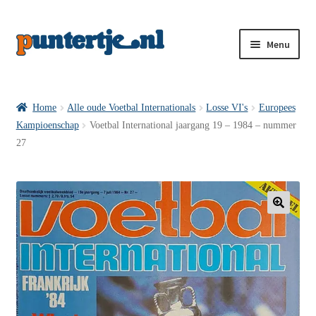
Menu
Losse nummers VI
Home
Alle oude Voetbal Internationals
Losse VI's
Europees
Kampioenschap
Voetbal International jaargang 19 – 1984 – nummer
Pakketten VI’s
27
VI’s met Hollandse Velden
🔍
VI’s met Posters
Wie is puntertje