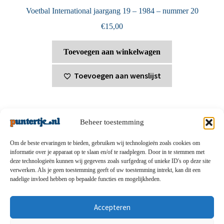
Voetbal International jaargang 19 – 1984 – nummer 20
€
15,00
Toevoegen aan winkelwagen
Toevoegen aan wenslijst
Beheer toestemming
Om de beste ervaringen te bieden, gebruiken wij technologieën zoals cookies om
informatie over je apparaat op te slaan en/of te raadplegen. Door in te stemmen met
deze technologieën kunnen wij gegevens zoals surfgedrag of unieke ID's op deze site
Privacybeleid
-
Verzending en retouren
-
Algemene
verwerken. Als je geen toestemming geeft of uw toestemming intrekt, kan dit een
nadelige invloed hebben op bepaalde functies en mogelijkheden.
voorwaarden
-
Disclaimert
-
Betaalmethoden
-
Over ons
-
Contact
Accepteren