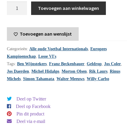
Voetbal
Toevoegen aan winkelwagen
International
jaargang
19
Toevoegen aan wenslijst
-
1984
Categorieën:
Alle oude Voetbal Internationals
,
Europees
-
Kampioenschap
,
Losse VI's
nummer
Tags:
Ben Wijnstekers
,
Franz Beckenbauer
,
Geldrop
,
Jos Coler
,
27
Jos Daerden
,
Michel Hidalgo
,
Morton Olsen
,
Rik Laurs
,
Rinus
aantal
Michels
,
Simon Tahamata
,
Walter Meeuws
,
Willy Carbo
Deel op Twitter
Deel op Facebook
Pin dit product
Deel via e-mail