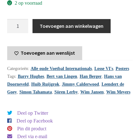
2 op voorraad
Voetbal
Toevoegen aan winkelwagen
International
jaargang
15
Toevoegen aan wenslijst
-
1980
Categorieën:
Alle oude Voetbal Internationals
,
Losse VI's
,
Posters
-
Tags:
Barry Hughes
,
Bert van Lingen
,
Han Berger
,
Hans van
nummer
Doorneveld
,
Huib Ruijgrok
,
Jimmy Calderwood
,
Leendert de
29
Goey
,
Simon Tahamata
,
Sören Lerby
,
Wim Jansen
,
Wim Meyers
aantal
Deel op Twitter
Deel op Facebook
Pin dit product
Deel via e-mail