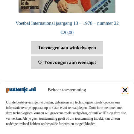
Voetbal International jaargang 13 – 1978 – nummer 22
€
20,00
Toevoegen aan winkelwagen
Toevoegen aan wenslijst
Beheer toestemming
Om de beste ervaringen te bieden, gebruiken wij technologieën zoals cookies om
informatie over je apparaat op te slaan en/of te raadplegen. Door in te stemmen met
deze technologieën kunnen wij gegevens zoals surfgedrag of unieke ID's op deze site
Privacybeleid
-
Verzending en retouren
-
Algemene
verwerken. Als je geen toestemming geeft of uw toestemming intrekt, kan dit een
nadelige invloed hebben op bepaalde functies en mogelijkheden.
voorwaarden
-
Disclaimert
-
Betaalmethoden
-
Over ons
-
Contact