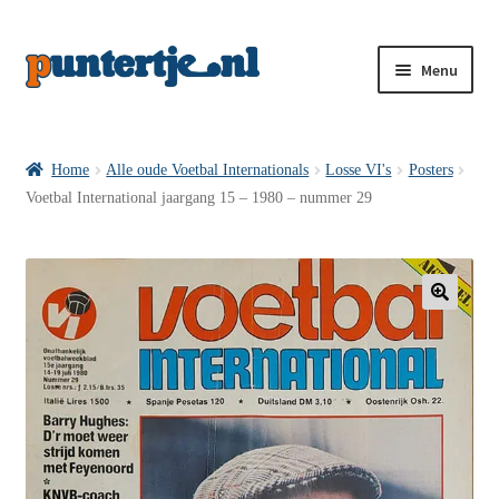
Menu
Losse nummers VI
Home
Alle oude Voetbal Internationals
Losse VI's
Posters
Voetbal International jaargang 15 – 1980 – nummer 29
Pakketten VI’s
VI’s met Hollandse Velden
🔍
VI’s met Posters
Wie is puntertje