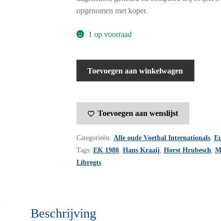
opgenomen met koper.
1 op voorraad
Voetbal
Toevoegen aan winkelwagen
International
jaargang
15
Toevoegen aan wenslijst
-
1980
Categorieën:
Alle oude Voetbal Internationals
,
Eu
-
Tags:
EK 1980
,
Hans Kraaij
,
Horst Hrubesch
,
M
nummer
Libregts
27
aantal
Beschrijving