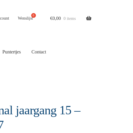
€
0,00
ccount
Wenslijst
0 items
Puntertjes
Contact
nal jaargang 15 –
7