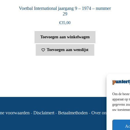
Voetbal International jaargang 9 – 1974 – nummer
29
€
35,00
Toevoegen aan winkelwagen
Toevoegen aan wenslijst
Om de beste 
apparaat op 
gegevens zoa
uw toestemmi
ne voorwaarden
-
Disclaimert
-
Betaalmethoden
-
Over ons
-
Contact
Ac