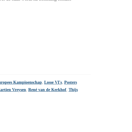
ropees Kampioenschap
,
Losse VI's
,
Posters
artien Vreysen
,
René van de Kerkhof
,
Thijs