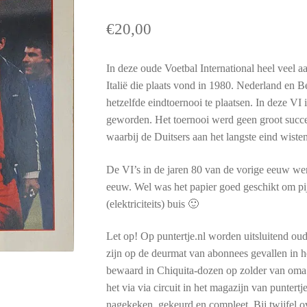
€
20,00
In deze oude Voetbal International heel veel
Italië die plaats vond in 1980. Nederland en B
hetzelfde eindtoernooi te plaatsen. In deze V
geworden. Het toernooi werd geen groot succes
waarbij de Duitsers aan het langste eind wisten
De VI’s in de jaren 80 van de vorige eeuw wer
eeuw. Wel was het papier goed geschikt om pij
(elektriciteits) buis 🙂
Let op! Op puntertje.nl worden uitsluitend oud
zijn op de deurmat van abonnees gevallen in het
bewaard in Chiquita-dozen op zolder van oma.
het via via circuit in het magazijn van punter
nagekeken, gekeurd en compleet. Bij twijfel ov