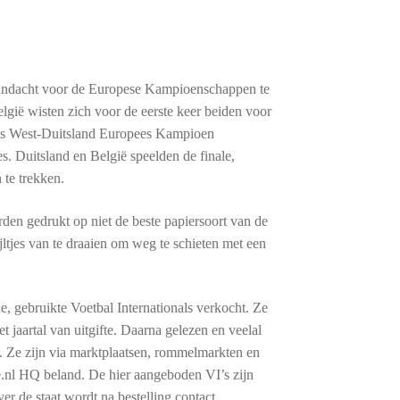
 aandacht voor de Europese Kampioenschappen te
elgië wisten zich voor de eerste keer beiden voor
I is West-Duitsland Europees Kampioen
. Duitsland en België speelden de finale,
 te trekken.
den gedrukt op niet de beste papiersoort van de
ltjes van te draaien om weg te schieten met een
e, gebruikte Voetbal Internationals verkocht. Ze
 jaartal van uitgifte. Daarna gelezen en veelal
 Ze zijn via marktplaatsen, rommelmarkten en
tje.nl HQ beland. De hier aangeboden VI’s zijn
er de staat wordt na bestelling contact