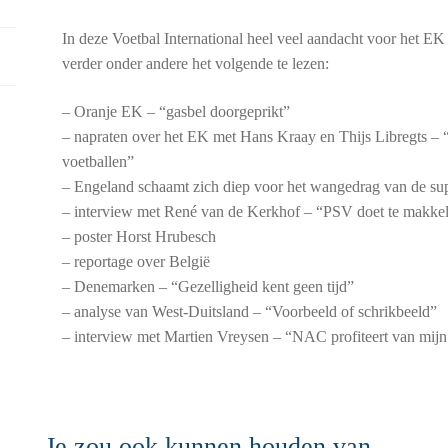
In deze Voetbal International heel veel aandacht voor het EK t
verder onder andere het volgende te lezen:
– Oranje EK – “gasbel doorgeprikt”
– napraten over het EK met Hans Kraay en Thijs Libregts – “
voetballen”
– Engeland schaamt zich diep voor het wangedrag van de su
– interview met René van de Kerkhof – “PSV doet te makkeli
– poster Horst Hrubesch
– reportage over België
– Denemarken – “Gezelligheid kent geen tijd”
– analyse van West-Duitsland – “Voorbeeld of schrikbeeld”
– interview met Martien Vreysen – “NAC profiteert van mijn
Je zou ook kunnen houden van …