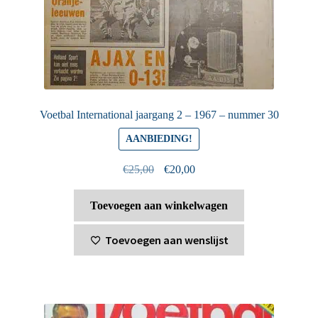
Voetbal International jaargang 2 – 1967 – nummer 30
AANBIEDING!
Oorspronkelijke
Huidige
€
25,00
€
20,00
prijs
prijs
was:
is:
Toevoegen aan winkelwagen
€25,00.
€20,00.
Toevoegen aan wenslijst