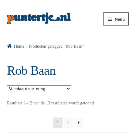
Menu
Losse nummers VI
Home
Producten getagged “Rob Baan”
Pakketten VI’s
Rob Baan
VI’s met Hollandse Velden
Resultaat 1–12 van de 13 resultaten wordt getoond
VI’s met Posters
1
2
Wie is puntertje